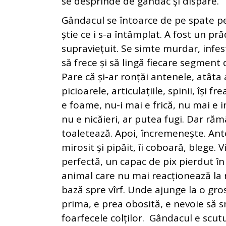
se desprinde de gândac și dispare.
Gândacul se întoarce de pe spate pe p
știe ce i s-a întâmplat. A fost un pr
supraviețuit. Se simte murdar, infes
să frece și să lingă fiecare segment 
Pare că și-ar ronțăi antenele, atâta a
picioarele, articulațiile, spinii, își 
e foame, nu-i mai e frică, nu mai e i
nu e nicăieri, ar putea fugi. Dar ră
toaletează. Apoi, încremenește. Ant
mirosit și pipăit, îi coboară, blege. 
perfectă, un capac de pix pierdut în 
animal care nu mai reacționează la n
bază spre vîrf. Unde ajunge la o gro
prima, e prea obosită, e nevoie să 
foarfecele colților. Gândacul e scutu