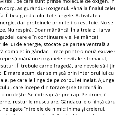
izibil, pe care sunt prinse molecule de oxigen. În
 corp, asigurându-i oxigenul. Până la finalul celei
. Îi bea gândacului tot sângele. Activitatea
rgie, dar proteinele primite i-o restituie. Nu se
. Nu respiră. Doar mănâncă. În a treia zi, larva
azdei, care e în continuare vie. I-a mâncat
iile lui de energie, stocate pe partea ventrală a
tră complet în gândac. Trece printr-o nouă exuvie 
ncepe să mănânce organele nevitale: stomacul,
țesuturi. Îi trebuie carne fragedă, are nevoie să-l ți
. E mare acum, dar se mișcă prin interiorul lui cu
ie, pe care le linge de pe corpul ei inelat. Ajunge
cului, care începe din torace și se termină în
o ocolește. Se îndreaptă spre cap. Pe drum, îi
erne, resturile musculare. Gândacul e o ființă căr
nelegate între ele de nimic: inima și creierul.