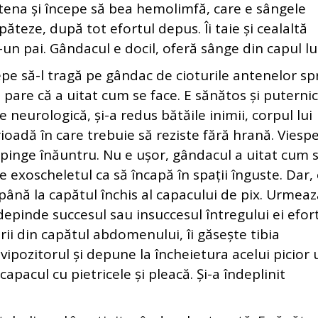
ntena și începe să bea hemolimfă, care e sângele
ăteze, după tot efortul depus. Îi taie și cealaltă
-un pai. Gândacul e docil, oferă sânge din capul lui
pe să-l tragă pe gândac de cioturile antenelor sp
pare că a uitat cum se face. E sănătos și puternic
e neurologică, și-a redus bătăile inimii, corpul lui
adă în care trebuie să reziste fără hrană. Viesp
 împinge înăuntru. Nu e ușor, gândacul a uitat cum 
ze exoscheletul ca să încapă în spații înguste. Dar,
 până la capătul închis al capacului de pix. Urmea
depinde succesul sau insuccesul întregului ei efort
rii din capătul abdomenului, îi găsește tibia
ovipozitorul și depune la încheietura acelui picior 
 capacul cu pietricele și pleacă. Și-a îndeplinit