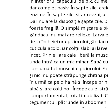
În interiorul capacului de pix, cu m
dar complet pasiv. În șapte zile, cre
enzime. În șapte zile, și-ar reveni, ar
Dar nu are la dispoziție șapte zile. D
foarte fragilă. O simplă mișcare a pi
gândacul nu mai are reflexe. Larva e
de la încheietura piciorului gândacu
cuticula acolo, iar colții slabi ai lar
Încet. Prin el, are cale liberă la muș
unde intră ca un mic miner. Sapă cu c
consumă tot mușchiul piciorului. E 
și nici nu poate străpunge chitina pic
în urmă ca pe o haină și încape prin 
albă și are colți noi. Începe cu ei 
comportamental, total imobilizat. Co
tegumentul, pătrunde în abdomen și