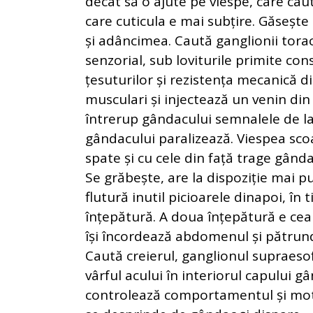
decât să o ajute pe viespe, care cau
care cuticula e mai subțire. Găsește 
și adâncimea. Caută ganglionii torac
senzorial, sub loviturile primite co
țesuturilor și rezistența mecanică di
musculari și injectează un venin din
întrerup gândacului semnalele de la c
gândacului paralizează. Viespea sco
spate și cu cele din față trage gânda
Se grăbește, are la dispoziție mai 
flutură inutil picioarele dinapoi, în
înțepătură. A doua înțepătură e cea
își încordează abdomenul și pătrunde
Caută creierul, ganglionul supraesof
vârful acului în interiorul capului 
controlează comportamentul și moti