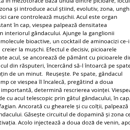
tă în mezotorace baza unuia dintre picioare, locul
zona și introduce acul știind, evolutiv, zona, ungh
ici care controlează mușchii. Acul este organ
nstant în cap, viespea palpează densitatea
n interiorul gândacului. Ajunge la ganglionii
 molecule bioactive, un cocktail de aminoacizi ce-i
reier la mușchi. Efectul e decisiv, picioarele
ate acul, se ancorează de pământ cu picioarele di
cul din răsputeri, încercând să-l întoarcă pe spate
puțin de un minut. Reușește. Pe spate, gândacul
 timp ce viespea îl încalecă, pregătind a doua
 importantă, determină rescrierea voinței. Viespe
 cu acul telescopic prin gâtul gândacului, în cap
agian. Ancorată cu ghearele și cu colții, palpează
gândacului. Găsește circuitul de dopamină și zona c
vația. Acolo injectează a doua dozā de venin, ap