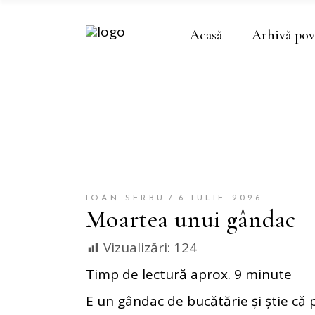
Acasă
Arhivă pov
IOAN SERBU
6 IULIE 2026
Moartea unui gândac
Vizualizări:
124
Timp de lectură aprox. 9 minute
E un gândac de bucătărie și știe că 