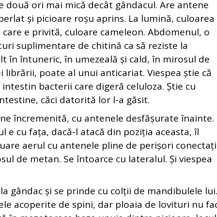
de două ori mai mică decât gândacul. Are antene
erlat și picioare roșu aprins. La lumină, culoarea 
n care e privită, culoare cameleon. Abdomenul, o
uri suplimentare de chitină ca să reziste la
t în întuneric, în umezeală și cald, în mirosul de
i librării, poate al unui anticariat. Viespea știe că
 intestin bacterii care digeră celuloza. Știe cu
testine, căci datorită lor l-a găsit.
ne încremenită, cu antenele desfășurate înainte.
 e cu fața, dacă-l atacă din poziția aceasta, îl
uare aerul cu antenele pline de perișori conectați
sul de metan. Se întoarce cu lateralul. Și viespea
 la gândac și se prinde cu colții de mandibulele lui
le acoperite de spini, dar ploaia de lovituri nu fa