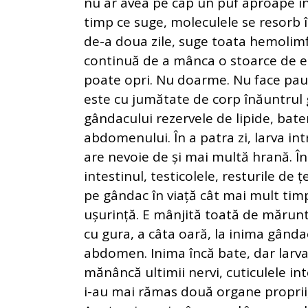
nu ar avea pe cap un puf aproape inv
timp ce suge, moleculele se resorb în
de-a doua zile, suge toata hemolimfa
continuă de a mânca o stoarce de ene
poate opri. Nu doarme. Nu face pauze
este cu jumătate de corp înăuntrul g
gândacului rezervele de lipide, bater
abdomenului. În a patra zi, larva in
are nevoie de și mai multă hrană. Î
intestinul, testicolele, resturile de 
pe gândac în viață cât mai mult timp
ușurință. E mânjită toată de mărunta
cu gura, a câta oară, la inima gânda
abdomen. Inima încă bate, dar larva 
mănâncă ultimii nervi, cuticulele int
i-au mai rămas două organe proprii, 