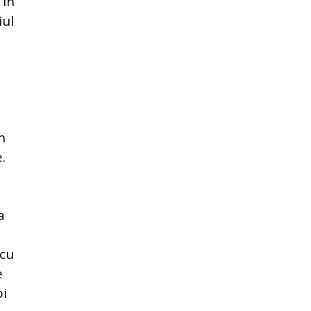
 în
iul
n
.
a
.
 cu
e
oi