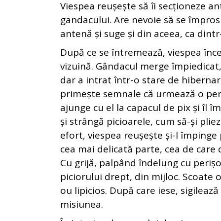
Viespea reușește să îi secționeze a
gandacului. Are nevoie să se împrosp
antenă și suge și din aceea, ca dintr
După ce se întremează, viespea înce
vizuină. Gândacul merge împiedicat, 
dar a intrat într-o stare de hibernar
primește semnale că urmează o perio
ajunge cu el la capacul de pix și îl
și strângă picioarele, cum să-și plie
efort, viespea reușește și-l împinge
cea mai delicată parte, cea de care 
Cu grijă, palpând îndelung cu perișo
piciorului drept, din mijloc. Scoate 
ou lipicios. După care iese, sigilează
misiunea.