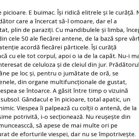
icioare. E buimac. Își ridică elitrele și le curăță. 
ădător care a încercat să-l omoare, dar el a
tat, plin de paraziți. Cu mandibulele și limba, înc
din cele 50 ale fiecărei antene, de la bază spre vârf
tenție acordă fiecărei părticele. Își curăță
freacă cu ele tot corpul, apoi o ia de la capăt. Nu-i m
nteresat de celuloza și de cleiul din jur. Prădătoru
mâne pe loc și, pentru o jumătate de oră, se
enele, din organe multifuncționale de gustat,
Viespea se întoarce. A găsit între timp o vizuină
subsol. Gândacul e în picioare, total apatic, un
imic. Viespea îi palpează cu colții o antenă, de la
sime potrivită, i-o secționează. Nu reușește din
smunceasccă, să apese de mai multe ori pe
rat de eforturile viespei, dar nu se împotrivește.