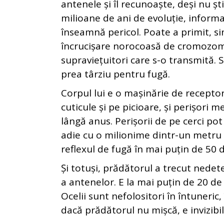
antenele și îl recunoaște, deși nu ș
milioane de ani de evoluție, informa
înseamnă pericol. Poate a primit, si
încrucișare norocoasă de cromozomi.
supraviețuitori care s-o transmită. S
prea târziu pentru fugă.
Corpul lui e o mașinărie de recepto
cuticule și pe picioare, și perișori
lângă anus. Perișorii de pe cerci pot
adie cu o milionime dintr-un metru 
reflexul de fugă în mai puțin de 50 
Și totuși, prădătorul a trecut nedete
a antenelor. E la mai puțin de 20 de
Ocelii sunt nefolositori în întuneric
dacă prădătorul nu mișcă, e invizibil