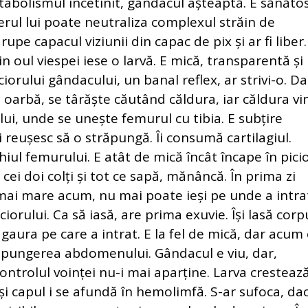
etabolismul încetinit, gândacul așteaptă. E sănătos
ierul lui poate neutraliza complexul străin de
 rupe capacul viziunii din capac de pix și ar fi liber.
in oul viespei iese o larvă. E mică, transparentă și
ciorului gândacului, un banal reflex, ar strivi-o. Da
 oarbă, se târăște căutând căldura, iar căldura vi
lui, unde se unește femurul cu tibia. E subțire
vei reușesc să o străpungă. Îi consumă cartilagiul.
chiul femurului. E atât de mică încât încape în picio
ei doi colți și tot ce sapă, mănâncă. În prima zi
mai mare acum, nu mai poate ieși pe unde a intra
iorului. Ca să iasă, are prima exuvie. Își lasă corp
gaura pe care a intrat. E la fel de mică, dar acum
străpungerea abdomenului. Gândacul e viu, dar,
ntrolul voinței nu-i mai aparține. Larva cresteaz
 capul i se afundă în hemolimfă. S-ar sufoca, da