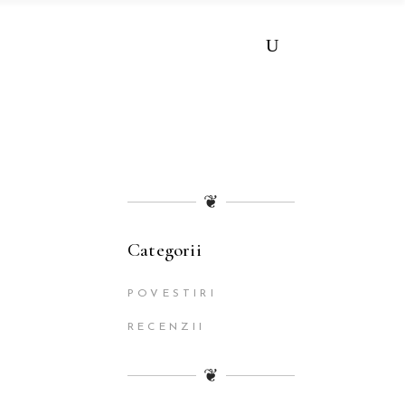
❦
Categorii
POVESTIRI
RECENZII
❦