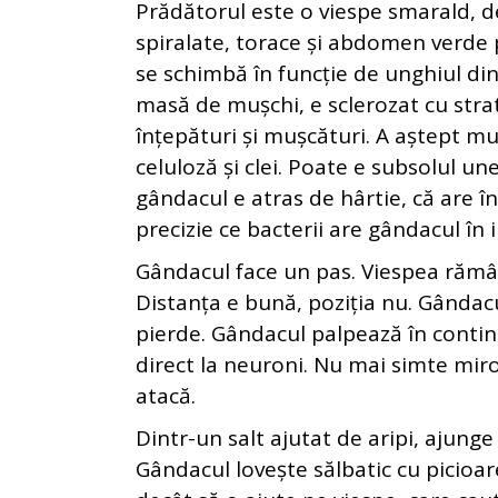
Prădătorul este o viespe smarald, 
spiralate, torace și abdomen verde p
se schimbă în funcție de unghiul di
masă de mușchi, e sclerozat cu strat
înțepături și mușcături. A aștept mul
celuloză și clei. Poate e subsolul une
gândacul e atras de hârtie, că are în
precizie ce bacterii are gândacul în in
Gândacul face un pas. Viespea rămâ
Distanța e bună, poziția nu. Gândacul
pierde. Gândacul palpează în contin
direct la neuroni. Nu mai simte miro
atacă.
Dintr-un salt ajutat de aripi, ajunge
Gândacul lovește sălbatic cu picioare