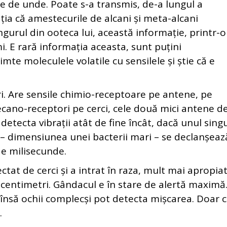
tie de unde. Poate s-a transmis, de-a lungul a
ția că amestecurile de alcani și meta-alcani
ngurul din ooteca lui, această informație, printr-o
 E rară informația aceasta, sunt puțini
imte moleculele volatile cu sensilele și știe că e
ri. Are sensile chimio-receptoare pe antene, pe
 mecano-receptori pe cerci, cele două mici antene d
 detecta vibrații atât de fine încât, dacă unul sing
– dimensiunea unei bacterii mari – se declanșeaz
de milisecunde.
ctat de cerci și a intrat în raza, mult mai apropiat
 centimetri. Gândacul e în stare de alertă maximă
, însă ochii complecși pot detecta mișcarea. Doar c
.