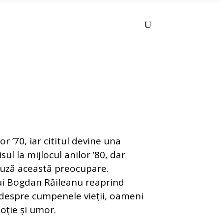
or ’70, iar cititul devine una
sul la mijlocul anilor ’80, dar
 pauză această preocupare.
lui Bogdan Răileanu reaprind
 despre cumpenele vieții, oameni
oție și umor.