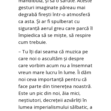
mandibulă, și să o sărute. Aceste
gesturi imaginate păreau mai
degrabă firești într-o atmosferă
ca asta. Și ar fi spulberat cu
siguranță aerul greu care parcă îl
împiedica să se miște, să respire
cum trebuie.
– Tu îți dai seama că muzica pe
care noi o ascultăm și despre
care vorbim acum nu a însemnat
vreun mare lucru în lume. Îi dăm
noi ceva importanță pentru că
face parte din tinerețea noastră.
Este un pic din noi, ăia mici,
neștiutori, decrețeii azvârliți în
lumea imperialismului sălbatic, a