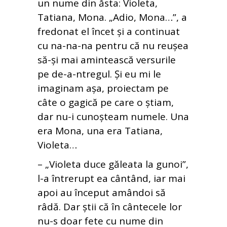
un nume din ăsta: Violeta,
Tatiana, Mona. „Adio, Mona…”, a
fredonat el încet și a continuat
cu na-na-na pentru că nu reușea
să-și mai amintească versurile
pe de-a-ntregul. Și eu mi le
imaginam așa, proiectam pe
câte o gagică pe care o știam,
dar nu-i cunoșteam numele. Una
era Mona, una era Tatiana,
Violeta…
– „Violeta duce găleata la gunoi”,
l-a întrerupt ea cântând, iar mai
apoi au început amândoi să
râdă. Dar știi că în cântecele lor
nu-s doar fete cu nume din