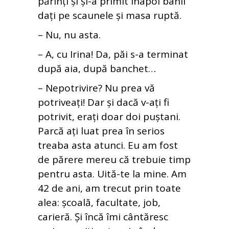
părinți și și-a primit înapoi banii
dați pe scaunele și masa ruptă.
– Nu, nu asta.
– A, cu Irina! Da, păi s-a terminat
după aia, după banchet…
– Nepotrivire? Nu prea vă
potriveați! Dar și dacă v-ați fi
potrivit, erați doar doi puștani.
Parcă ați luat prea în serios
treaba asta atunci. Eu am fost
de părere mereu că trebuie timp
pentru asta. Uită-te la mine. Am
42 de ani, am trecut prin toate
alea: școală, facultate, job,
carieră. Și încă îmi cântăresc