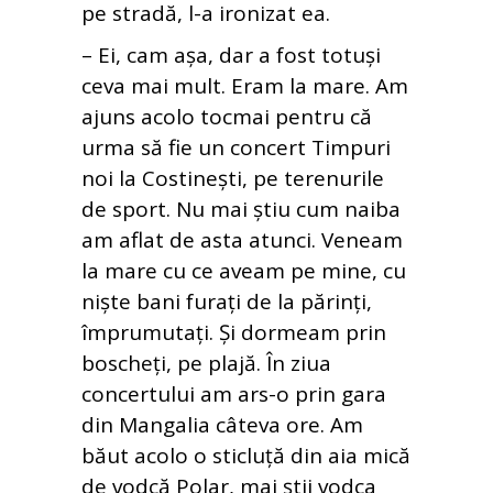
pe stradă, l-a ironizat ea.
– Ei, cam așa, dar a fost totuși
ceva mai mult. Eram la mare. Am
ajuns acolo tocmai pentru că
urma să fie un concert Timpuri
noi la Costinești, pe terenurile
de sport. Nu mai știu cum naiba
am aflat de asta atunci. Veneam
la mare cu ce aveam pe mine, cu
niște bani furați de la părinți,
împrumutați. Și dormeam prin
boscheți, pe plajă. În ziua
concertului am ars-o prin gara
din Mangalia câteva ore. Am
băut acolo o sticluță din aia mică
de vodcă Polar, mai știi vodca