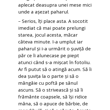
aplecat deasupra unei mese mici
unde a așezat paharul.
– Serios, îți place asta. A socotit
imediat că mai poate prelungi
starea, jocul acesta, măcar
câteva minute. I-a umplut iar
paharul și i-a urmărit o șuviță de
păr ce îi alunecase pe piept
atunci când s-a mișcat în fotoliu.
Ar fi putut să o atingă acum. Să îi
dea șuvița la o parte și să o
mângâie cu poftă pe sânul
ascuns. Să o strivească și să îi
frământe coapsele, să își ridice
mâna, să o apuce de bărbie, de