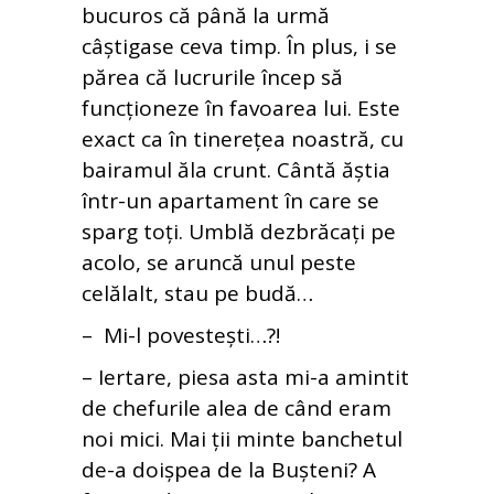
bucuros că până la urmă
câștigase ceva timp. În plus, i se
părea că lucrurile încep să
funcționeze în favoarea lui. Este
exact ca în tinerețea noastră, cu
bairamul ăla crunt. Cântă ăștia
într-un apartament în care se
sparg toți. Umblă dezbrăcați pe
acolo, se aruncă unul peste
celălalt, stau pe budă…
– Mi-l povestești…?!
– Iertare, piesa asta mi-a amintit
de chefurile alea de când eram
noi mici. Mai ții minte banchetul
de-a doișpea de la Bușteni? A