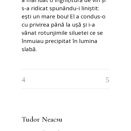
a mai luat o înghițitură de vin și
s-a ridicat spunându-i liniștit:
ești un mare bou! El a condus-o
cu privirea până la ușă și i-a
vânat rotunjimile siluetei ce se
înmuiau precipitat în lumina
slabă.
Tudor Neacsu