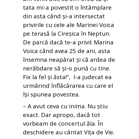
tata mi-a povestit o întâmplare
din asta când și-a intersectat
privirile cu cele ale Marinei Voica
pe terasă la Cireșica în Neptun.
De parcă dacă te-a privit Marina
Voica când avea 25 de ani, asta
însemna neapărat și că ardea de
nerăbdare să și-o pună cu tine.
Fix la fel și ăsta!”, l-a judecat ea
urmărind înflăcărarea cu care el
își spunea povestea.
– A avut ceva cu inima. Nu știu
exact. Dar apropo, dacă tot
vorbeam de concertul ăla. În
deschidere au cântat Vița de Vie.