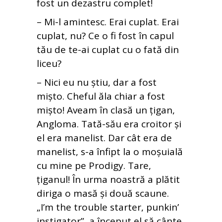
fost un dezastru complet!
– Mi-l amintesc. Erai cuplat. Erai
cuplat, nu? Ce o fi fost în capul
tău de te-ai cuplat cu o fată din
liceu?
– Nici eu nu știu, dar a fost
mișto. Cheful ăla chiar a fost
mișto! Aveam în clasă un țigan,
Angloma. Tată-său era croitor și
el era manelist. Dar cât era de
manelist, s-a înfipt la o moșuială
cu mine pe Prodigy. Tare,
țiganul! În urma noastră a plătit
diriga o masă și două scaune.
„I’m the trouble starter, punkin’
instigator”, a început el să cânte