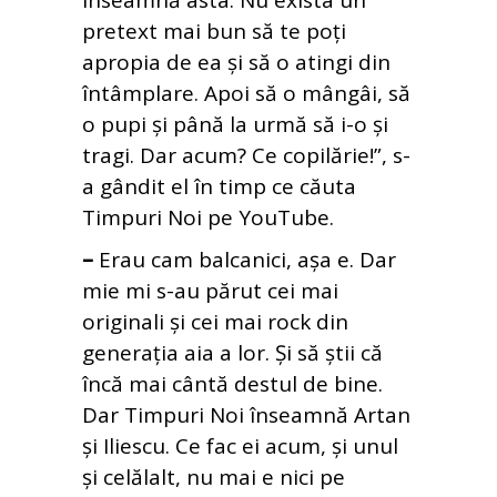
înseamnă asta. Nu exista un
pretext mai bun să te poți
apropia de ea și să o atingi din
întâmplare. Apoi să o mângâi, să
o pupi și până la urmă să i-o și
tragi. Dar acum? Ce copilărie!”, s-
a gândit el în timp ce căuta
Timpuri Noi pe YouTube.
–
Erau cam balcanici, așa e. Dar
mie mi s-au părut cei mai
originali și cei mai rock din
generația aia a lor. Și să știi că
încă mai cântă destul de bine.
Dar Timpuri Noi înseamnă Artan
și Iliescu. Ce fac ei acum, și unul
și celălalt, nu mai e nici pe