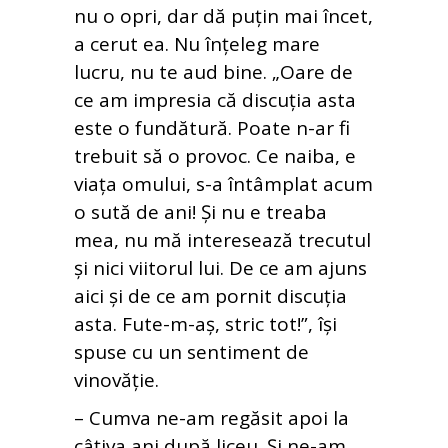
nu o opri, dar dă puțin mai încet,
a cerut ea. Nu înțeleg mare
lucru, nu te aud bine. „Oare de
ce am impresia că discuția asta
este o fundătură. Poate n-ar fi
trebuit să o provoc. Ce naiba, e
viața omului, s-a întâmplat acum
o sută de ani! Și nu e treaba
mea, nu mă interesează trecutul
și nici viitorul lui. De ce am ajuns
aici și de ce am pornit discuția
asta. Fute-m-aş, stric tot!”, își
spuse cu un sentiment de
vinovăție.
– Cumva ne-am regăsit apoi la
câțiva ani după liceu. Și ne-am