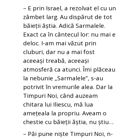
– E prin Israel, a rezolvat el cu un
zâmbet larg. Au dispărut de tot
băieții ăștia. Adică Sarmalele.
Exact ca în cântecul lor: nu mai e
deloc. I-am mai văzut prin
cluburi, dar nu a mai fost
aceeași treabă, aceeași
atmosferă ca atunci. Îmi plăceau
la nebunie „Sarmalele”, s-au
potrivit în vremurile alea. Dar la
Timpuri Noi, când auzeam
chitara lui Iliescu, mă lua
amețeala la propriu. Aveam o
chestie cu băieții ăștia, nu știu…
– Păi pune niște Timpuri Noi, n-