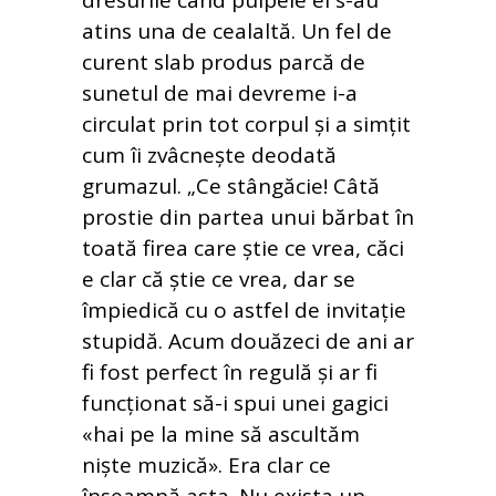
dresurile când pulpele ei s-au
atins una de cealaltă. Un fel de
curent slab produs parcă de
sunetul de mai devreme i-a
circulat prin tot corpul și a simțit
cum îi zvâcnește deodată
grumazul. „Ce stângăcie! Câtă
prostie din partea unui bărbat în
toată firea care știe ce vrea, căci
e clar că știe ce vrea, dar se
împiedică cu o astfel de invitație
stupidă. Acum douăzeci de ani ar
fi fost perfect în regulă și ar fi
funcționat să-i spui unei gagici
«hai pe la mine să ascultăm
niște muzică». Era clar ce