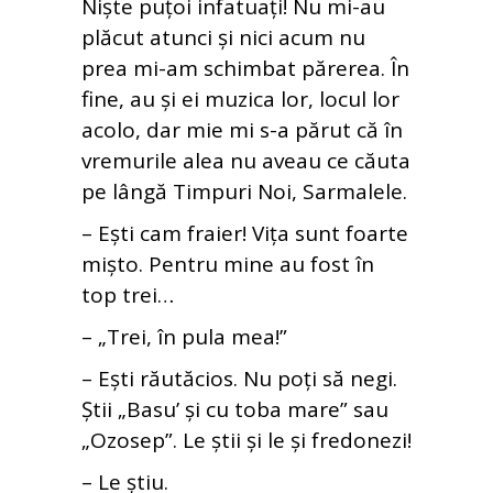
Niște puțoi infatuați! Nu mi-au
plăcut atunci și nici acum nu
prea mi-am schimbat părerea. În
fine, au și ei muzica lor, locul lor
acolo, dar mie mi s-a părut că în
vremurile alea nu aveau ce căuta
pe lângă Timpuri Noi, Sarmalele.
– Ești cam fraier! Vița sunt foarte
mișto. Pentru mine au fost în
top trei…
– „Trei, în pula mea!”
– Ești răutăcios. Nu poți să negi.
Știi „Basu’ și cu toba mare” sau
„Ozosep”. Le știi și le și fredonezi!
– Le știu.