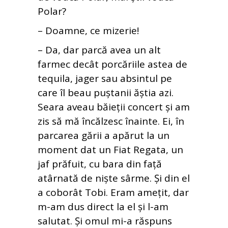
Polar?
– Doamne, ce mizerie!
– Da, dar parcă avea un alt
farmec decât porcăriile astea de
tequila, jager sau absintul pe
care îl beau puștanii ăștia azi.
Seara aveau băieții concert și am
zis să mă încălzesc înainte. Ei, în
parcarea gării a apărut la un
moment dat un Fiat Regata, un
jaf prăfuit, cu bara din față
atârnată de niște sârme. Și din el
a coborât Tobi. Eram amețit, dar
m-am dus direct la el și l-am
salutat. Și omul mi-a răspuns