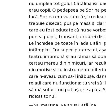
nu umplea tot golul. Cătălina își lu
erau copii. O pedepsea pe Sorina pe
facă. Sorina era vulcanică și credea 
trebuie disecat, pus pe masă și clari
care au fost educate că nu se vorbeș
punea punct, tranșant, oricărei discu
Le închidea pe toate în lada uitării 
întâmplat. Era super-puterea ei, așa
teatru împreună și au rămas să doar
certau mereu din nimicuri, iar rezult
din motive și cu instrumente diferite
care n-aveau cum să-l înăbușe, dar 
relații care nu funcționa: tu vrei să 
să mă sufoci, nu pot așa, se apăra So
ridicat tonul.
—Nu mai țipa, i-a spus Cătălina.