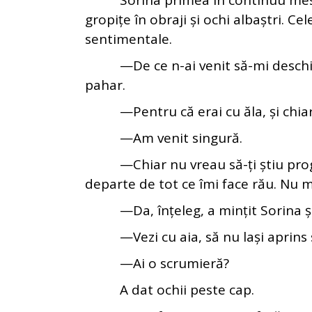
Sorina primea în continuu mesaje 
gropițe în obraji și ochi albaștri. C
sentimentale.
—De ce n-ai venit să-mi deschizi 
pahar.
—Pentru că erai cu ăla, și chiar nu
—Am venit singură.
—Chiar nu vreau să-ți știu program
departe de tot ce îmi face rău. Nu m
—Da, înțeleg, a mințit Sorina și a
—Vezi cu aia, să nu lași aprins 
—Ai o scrumieră?
A dat ochii peste cap.