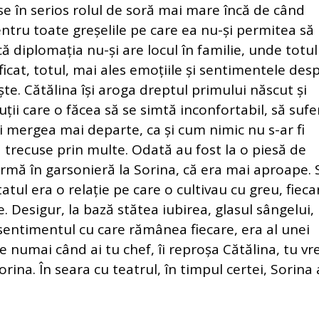
ase în serios rolul de soră mai mare încă de când
ntru toate greșelile pe care ea nu-și permitea să 
că diplomația nu-și are locul în familie, unde totul
ficat, totul, mai ales emoțiile și sentimentele des
te. Cătălina își aroga dreptul primului născut și
ții care o făcea să se simtă inconfortabil, să sufe
și mergea mai departe, ca și cum nimic nu s-ar fi
 trecuse prin multe. Odată au fost la o piesă de
mă în garsonieră la Sorina, că era mai aproape. 
atul era o relație pe care o cultivau cu greu, fieca
. Desigur, la bază stătea iubirea, glasul sângelui,
sentimentul cu care rămânea fiecare, era al unei
fie numai când ai tu chef, îi reproșa Cătălina, tu vre
rina. În seara cu teatrul, în timpul certei, Sorina 