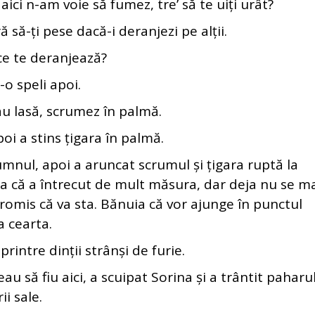
 n-am voie să fumez, tre’ să te uiți urât?
ă-ți pese dacă-i deranjezi pe alții.
 te deranjează?
 speli apoi.
 lasă, scrumez în palmă.
 a stins țigara în palmă.
nul, apoi a aruncat scrumul și țigara ruptă la
tia că a întrecut de mult măsura, dar deja nu se m
promis că va sta. Bănuia că vor ajunge în punctul
a cearta.
ntre dinții strânși de furie.
 să fiu aici, a scuipat Sorina și a trântit paharu
ii sale.