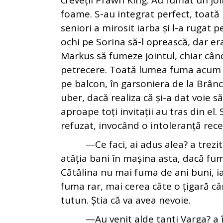
creveții Prawn King. Au fumat un join
foame. S-au integrat perfect, toată 
seniori a mirosit iarba și l-a rugat p
ochi pe Sorina să-l oprească, dar era
Markus să fumeze jointul, chiar când
petrecere. Toată lumea fuma acum iq
pe balcon, în garsoniera de la Brânc
uber, dacă realiza că și-a dat voie s
aproape toți invitații au tras din el
refuzat, invocând o intoleranță rece
—Ce faci, ai adus alea? a trezit-
atâția bani în mașina asta, dacă fu
Cătălina nu mai fuma de ani buni, i
fuma rar, mai cerea câte o țigară câ
tutun. Știa că va avea nevoie.
—Au venit alde tanti Varga? a înt