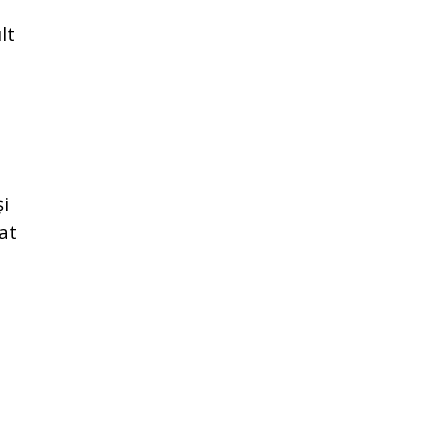
lt
i
at