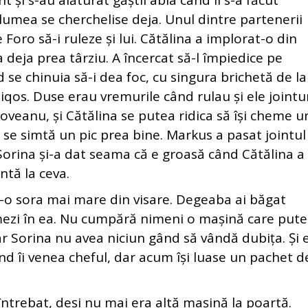
t și s-au alăturat găștii abia când li s-a făcut
lumea se cherchelise deja. Unul dintre partenerii
e Foro să-i ruleze și lui. Cătălina a implorat-o din
 deja prea târziu. A încercat să-l împiedice pe
 se chinuia să-i dea foc, cu singura brichetă de la
os. Duse erau vremurile când rulau și ele jointu
oveanu, și Cătălina se putea ridica să își cheme u
ă se simtă un pic prea bine. Markus a pasat jointul 
. Sorina și-a dat seama că e groasă când Cătălina a
ntă la ceva.
o sora mai mare din visare. Degeaba ai băgat
mezi în ea. Nu cumpără nimeni o mașină care pute
ar Sorina nu avea niciun gând să vândă dubița. Și 
nd îi venea cheful, dar acum își luase un pachet d
rebat, deși nu mai era altă mașină la poartă.