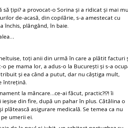
să țipi? a provocat-o Sorina și a ridicat și mai mu
rilor de-acasă, din copilărie, s-a amestecat cu
-a închis, plângând, în baie.
alea…
ise, toți anii din urmă în care a plătit facturi ș
ijit-o pe mama lor, a adus-o la București și s-a ocup
ribuit și ea când a putut, dar nu câștiga mult,
 întrețină.
nt la mâncare…ce-ai făcut, practic?!?! îi
i ieșise din fire, după un pahar în plus. Cătălina o
ă-și plătească asigurare medicală. Se temea ca nu
pe umerii ei.