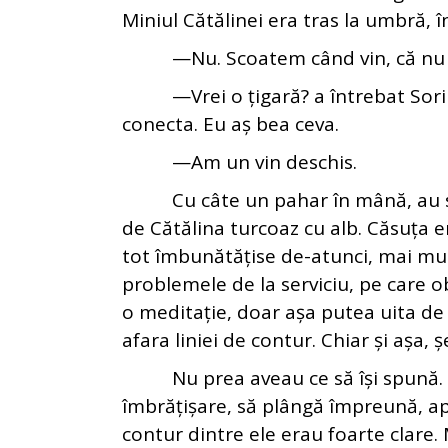
Miniul Cătălinei era tras la umbră, î
—Nu. Scoatem când vin, că nu pot
—Vrei o țigară? a întrebat Sorina
conecta. Eu aș bea ceva.
—Am un vin deschis.
Cu câte un pahar în mână, au stat
de Cătălina turcoaz cu alb. Căsuța e
tot îmbunătățise de-atunci, mai mul
problemele de la serviciu, pe care o
o meditație, doar așa putea uita de s
afara liniei de contur. Chiar și așa,
Nu prea aveau ce să își spună. Sor
îmbrățișare, să plângă împreună, apo
contur dintre ele erau foarte clare. 