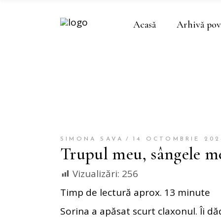
Acasă
Arhivă pov
SIMONA SAVA
14 OCTOMBRIE 202
Trupul meu, sângele m
Vizualizări:
256
Timp de lectură aprox. 13 minute
Sorina a apăsat scurt claxonul. Îi dă