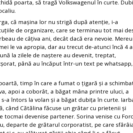
schidă poarta, să tragă Volkswagenul în curte. Dub
caliu.
 că mașina lor nu strigă după atenție, i-a
cuțiile de organizare, care se terminau tot mai de
vorbeau de câțiva ani, decât dacă era nevoie. Mereu
ei le va apropia, dar au trecut de-atunci încă 4 a
ună la zilele de naștere au devenit, treptat,
icșorat, până au încăput într-un text pe whatsapp,
rtă, timp în care a fumat o țigară și a schimba
eva, apoi a coborât, a băgat mâna printre uluci, a
 s-a întors la volan și a băgat dubița în curte. Iarb
ă, când Cătălina făcuse un grătar cu prietenii și
de tocmai devenise partener. Sorina venise cu Foro
âu, departe de grătarul corporatist, pe care sfârâi