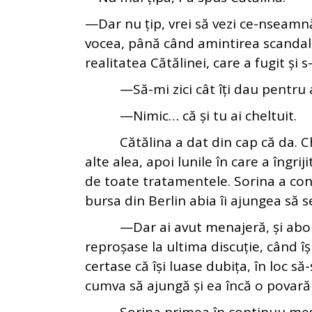
—Dar nu țip, vrei să vezi ce-nseamnă 
vocea, până când amintirea scandalu
realitatea Cătălinei, care a fugit și s
—Să-mi zici cât îți dau pentru 
—Nimic… că și tu ai cheltuit.
Cătălina a dat din cap că da. Cheltu
alte alea, apoi lunile în care a îngr
de toate tratamentele. Sorina a cont
bursa din Berlin abia îi ajungea să se
—Dar ai avut menajeră, și aboname
reproșase la ultima discuție, când îș
certase că își luase dubița, în loc s
cumva să ajungă și ea încă o povară 