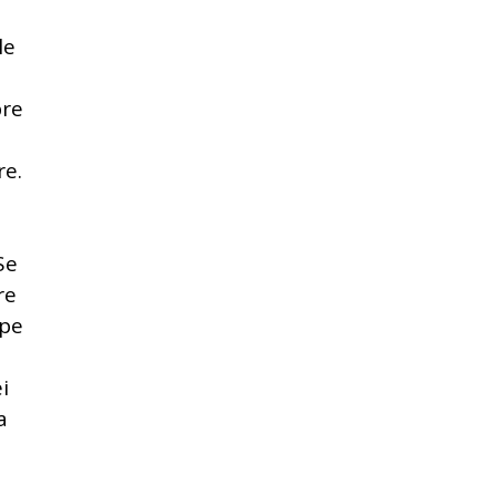
le
pre
re.
Se
re
 pe
i
a