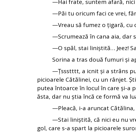
—Hai frate, suntem afară, nici aici
—Păi tu oricum faci ce vrei, fără s
—Vreau să fumez o țigară, cu ce
—Scrumează în cana aia, dar s-o
—O spăl, stai liniștită… Jeez! Sau
Sorina a tras două fumuri și apoi
—Țssstttt, a icnit și a strâns pum
picioarele Cătălinei, cu un rânjet. Ș
putea întoarce în locul în care și-a 
ăsta, dar nu știa încă ce formă va lu
—Pleacă, i-a aruncat Cătălina, pri
—Stai liniștită, că nici eu nu vreau
gol, care s-a spart la picioarele suror