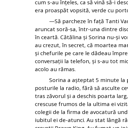
cum s-au înțeles, ca să vină să-i de
era proaspăt vopsită, verde cu porto
—Să parcheze în față Tanti Varga,
aruncat soră-sa, într-una dintre dis
în ceartă. Cătălina și Sorina nu-și 
au crezut, în secret, că moartea mam
și chefurile pe care le dădeau împre
conversații la telefon, și s-au tot m
acolo au rămas.
Sorina a așteptat 5 minute la poa
posturile la radio, fără să asculte c
tras zăvorul și a deschis poarta larg,
crescuse frumos de la ultima ei vizit
colegii de la firma de avocatură un
iubitul ei de-atunci. Au stat lângă r