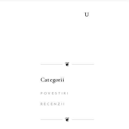
❦
Categorii
POVESTIRI
RECENZII
❦