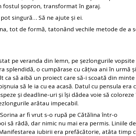
n fostul șopron, transformat în garaj.
 singură… Să ne ajute și ei.
, tot de formă, tatonând vechile metode de a s
 pe veranda din lemn, pe șezlongurile vopsite
ra splendidă, o cumpărase cu câțiva ani în urmă și
t ca să aibă un proiect care să-i scoată din minte
bișnuia să le ia cu ea acasă. Datul cu pensula era 
peze și deadline-uri și își dădea voie să coloreze 
 șezlongurile arătau impecabil.
ina ar fi vrut s-o rupă pe Cătălina într-o
i să râdă, dar nimic nu mai era permis. Liniile de
Manifestarea iubirii era prefăcătorie, atâta timp 