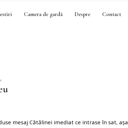
estiri
Camera de gardă
Despre
Contact
4
eu
duse mesaj Cătălinei imediat ce intrase în sat, așa