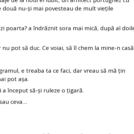
de la noul ei iubit, un arhitect portughez cu
ele două nu-și mai povesteau de mult viețile
poarta? a îndrăznit sora mai mică, după al doil
 pot să duc. Ce voiai, să îl chem la mine-n casă
ul, e treaba ta ce faci, dar vreau să mă țin
ai pot așa.
 început să-și ruleze o țigară.
sau ceva…