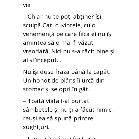
viii.
– Chiar nu te poți abține? își
scuipă Cati cuvintele, cu o
vehemență pe care fiica ei nu își
amintea să o mai fi văzut
vreodată. Nici nu s-a răcit bine și
ai și început…
Nu își duse fraza până la capăt.
Un hohot de plâns îi urcă din
stomac și se opri în gât.
– Toată viața i-ai purtat
sâmbetele și nu ți-a făcut nimic,
reuși ea să spună printre
sughițuri.
– Hai, lasă, că n-a fost așa,