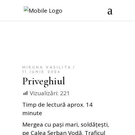
MIRUNA VASILITA
11 IUNIE 2024
Priveghiul
Vizualizări:
221
Timp de lectură aprox. 14
minute
Mergea cu pași mari, soldățești,
pe Calea Șerban Vodă. Traficul