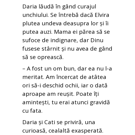
Daria lăudă în gând curajul
unchiului. Se întrebă dacă Elvira
plutea undeva deasupra lor și îi
putea auzi. Mama ei părea să se
sufoce de indignare, dar Dinu
fusese stârnit și nu avea de gând
să se oprească.
– A fost un om bun, dar ea nu l-a
meritat. Am încercat de atâtea
ori să-i deschid ochii, iar o dată
aproape am reușit. Poate îți
amintești, tu erai atunci gravidă
cu fata.
Daria și Cati se priviră, una
curioasă, cealaltă exasperată.