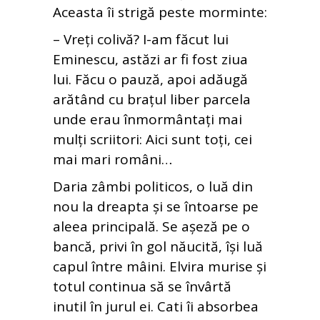
Aceasta îi strigă peste morminte:
– Vreți colivă? I-am făcut lui
Eminescu, astăzi ar fi fost ziua
lui. Făcu o pauză, apoi adăugă
arătând cu brațul liber parcela
unde erau înmormântați mai
mulți scriitori: Aici sunt toți, cei
mai mari români…
Daria zâmbi politicos, o luă din
nou la dreapta și se întoarse pe
aleea principală. Se așeză pe o
bancă, privi în gol năucită, își luă
capul între mâini. Elvira murise și
totul continua să se învârtă
inutil în jurul ei. Cati îi absorbea