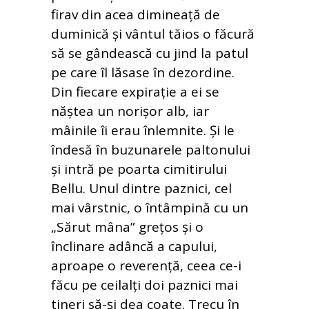
firav din acea dimineață de
duminică și vântul tăios o făcură
să se gândească cu jind la patul
pe care îl lăsase în dezordine.
Din fiecare expirație a ei se
năștea un norișor alb, iar
mâinile îi erau înlemnite. Și le
îndesă în buzunarele paltonului
și intră pe poarta cimitirului
Bellu. Unul dintre paznici, cel
mai vârstnic, o întâmpină cu un
„Sărut mâna” grețos și o
înclinare adâncă a capului,
aproape o reverență, ceea ce-i
făcu pe ceilalți doi paznici mai
tineri să-și dea coate. Trecu în