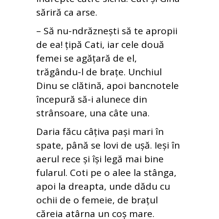
săriră ca arse.
– Să nu-ndrăznești să te apropii
de ea! țipă Cati, iar cele două
femei se agățară de el,
trăgându-l de brațe. Unchiul
Dinu se clătină, apoi bancnotele
începură să-i alunece din
strânsoare, una câte una.
Daria făcu câțiva pași mari în
spate, până se lovi de ușă. Ieși în
aerul rece și își legă mai bine
fularul. Coti pe o alee la stânga,
apoi la dreapta, unde dădu cu
ochii de o femeie, de brațul
căreia atârna un coș mare.