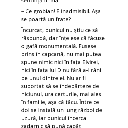
sentință finală:
– Ce grobian! E inadmisibil. Așa
se poartă un frate?
Încurcat, bunicul nu știu ce să
răspundă, dar înțelese că făcuse
o gafă monumentală. Fusese
prins în capcană, nu mai putea
spune nimic nici în fața Elvirei,
nici în fața lui Dinu fără a-l răni
pe unul dintre ei. Nu ar fi
suportat să se îndepărteze de
niciunul, ura certurile, mai ales
în familie, așa că tăcu. Între cei
doi se instală un lung război de
uzură, iar bunicul încerca
zadarnic să pună capăt