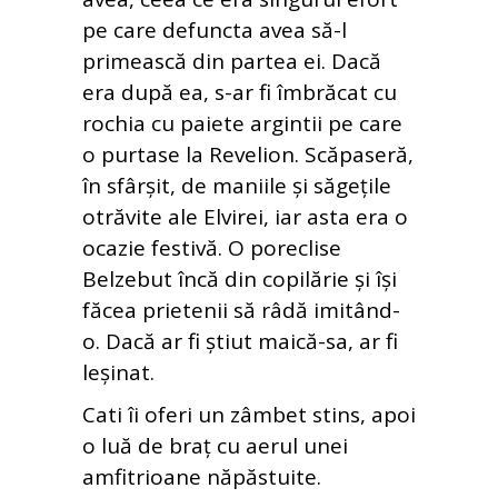
pe care defuncta avea să-l
primească din partea ei. Dacă
era după ea, s-ar fi îmbrăcat cu
rochia cu paiete argintii pe care
o purtase la Revelion. Scăpaseră,
în sfârșit, de maniile și săgețile
otrăvite ale Elvirei, iar asta era o
ocazie festivă. O poreclise
Belzebut încă din copilărie și își
făcea prietenii să râdă imitând-
o. Dacă ar fi știut maică-sa, ar fi
leșinat.
Cati îi oferi un zâmbet stins, apoi
o luă de braț cu aerul unei
amfitrioane năpăstuite.