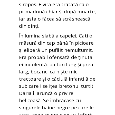
siropos. Elvira era tratată ca o
primadonă chiar și după moarte,
iar asta o făcea să scrâșnească
din dinți.
În lumina slabă a capelei, Cati o
măsură din cap până în picioare
și eliberă un pufăit nemulțumit.
Era probabil ofensată de ținuta
ei indolentă: palton lung și prea
larg, bocanci ca niște mici
tractoare și o căciulă infantilă de
sub care i se ițea bretonul turtit.
Daria îi aruncă o privire
belicoasă. Se îmbrăcase cu
singurele haine negre pe care le
avea, ceea ce era singurul efort