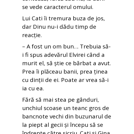
se vede caracterul omului.
Lui Cati îi tremura buza de jos,
dar Dinu nu-i dădu timp de
reacție.
– A fost un om bun… Trebuia să-
i fi spus adevărul Elvirei când a
murit el, să știe ce bărbat a avut.
Prea îi plăceau banii, prea ținea
cu dinții de ei. Poate ar vrea să-i
ia cu ea.
Fără să mai stea pe gânduri,
unchiul scoase un teanc gros de
bancnote vechi din buzunarul de
la piept al gecii și începu să se
îndrepte către sicriu. Cati și Gina