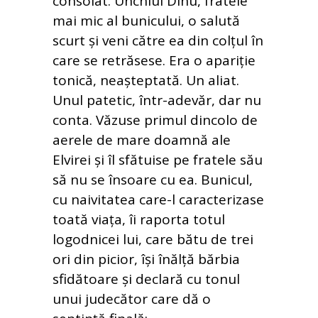
consolat. Unchiul Dinu, fratele
mai mic al bunicului, o salută
scurt și veni către ea din colțul în
care se retrăsese. Era o apariție
tonică, neașteptată. Un aliat.
Unul patetic, într-adevăr, dar nu
conta. Văzuse primul dincolo de
aerele de mare doamnă ale
Elvirei și îl sfătuise pe fratele său
să nu se însoare cu ea. Bunicul,
cu naivitatea care-l caracterizase
toată viața, îi raporta totul
logodnicei lui, care bătu de trei
ori din picior, își înălță bărbia
sfidătoare și declară cu tonul
unui judecător care dă o