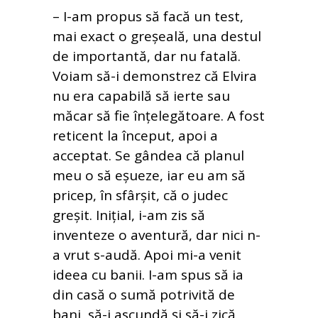
– I-am propus să facă un test,
mai exact o greșeală, una destul
de importantă, dar nu fatală.
Voiam să-i demonstrez că Elvira
nu era capabilă să ierte sau
măcar să fie înțelegătoare. A fost
reticent la început, apoi a
acceptat. Se gândea că planul
meu o să eșueze, iar eu am să
pricep, în sfârșit, că o judec
greșit. Inițial, i-am zis să
inventeze o aventură, dar nici n-
a vrut s-audă. Apoi mi-a venit
ideea cu banii. I-am spus să ia
din casă o sumă potrivită de
bani, să-i ascundă și să-i zică