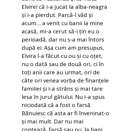
Elvirei că i-a jucat la alba-neagra
și i-a pierdut. Parcă-l văd și
acum… a venit cu banii la mine
acasă, mi-a cerut să-i țin eu o
perioadă, dar nu s-a mai întors
după ei. Așa cum am presupus,
Elvira l-a făcut cu ou și cu oțet,
nu o dată sau de două ori, ci în
toți anii care au urmat, ori de
câte ori venea vorba de finanțele
familiei și i-a strâns și mai tare
lesa în jurul gâtului. Nu i-a spus
niciodată că a fost o farsă.
Bănuiesc că asta ar fi înveninat-o
și mai mult. Dar nu mai
contează, farsă sau nu, la bani